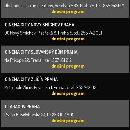
Obchodní centrum Letňany, Veselská 663, Praha 9, tel.: 255 742 021
dnešní program
CINEMA CITY NOVÝ SMÍCHOV PRAHA
OC Nový Smíchov, Plzeňská 8, Praha 5, tel.: 255 742 021
dnešní program
CINEMA CITY SLOVANSKÝ DŮM PRAHA
Na Příkopě 22, Praha 1, tel.: 257 181 212
dnešní program
CINEMA CITY ZLIČÍN PRAHA
Metropole Zličín, Řevnická 1, Praha 5, tel.: 255 742 021
dnešní program
DLABAČOV PRAHA
Praha 6, Bělohorská 24, tl.: 233 102 991
dnešní program